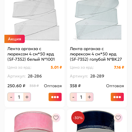
Акция
Лента органза с
Лента органза с
люрексом 4 см*50 ярд
люрексом 4 см*50 ярд
(SF-7352) белый №1001
(SF-7352) голубой №ВК27
Цена за
ярд
:
5.01 ₽
Цена за
ярд
:
7.16 ₽
Артикул:
28-286
Артикул:
28-289
250.60 ₽
Оптовая
358 ₽
Оптовая
358 ₽
-
+
-
+
-30%