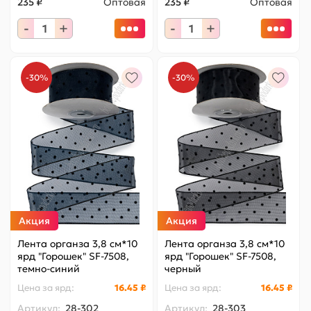
235 ₽
Оптовая
235 ₽
Оптовая
-
+
-
+
-30%
-30%
Акция
Акция
Лента органза 3,8 см*10
Лента органза 3,8 см*10
ярд "Горошек" SF-7508,
ярд "Горошек" SF-7508,
темно-синий
черный
Цена за
ярд
:
16.45 ₽
Цена за
ярд
:
16.45 ₽
Артикул:
28-302
Артикул:
28-303