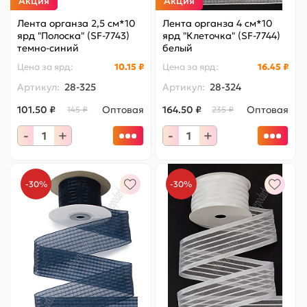
Акция
Акция
Лента органза 2,5 см*10
Лента органза 4 см*10
ярд "Полоска" (SF-7743)
ярд "Клеточка" (SF-7744)
темно-синий
белый
Цена за
ярд
:
10.15 ₽
Цена за
ярд
:
16.45 ₽
Артикул:
28-325
Артикул:
28-324
101.50 ₽
Оптовая
164.50 ₽
Оптовая
145 ₽
235 ₽
-
+
-
+
-30%
-30%