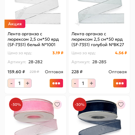
Акция
Лента органза с
Лента органза с
люрексом 2,5 см*50 ярд
люрексом 2,5 см*50 ярд
(SF-7351) белый №1001
(SF-7351) голубой №ВК27
Цена за
ярд
:
3.19 ₽
Цена за
ярд
:
4.56 ₽
Артикул:
28-282
Артикул:
28-285
159.60 ₽
Оптовая
228 ₽
Оптовая
228 ₽
-
+
-
+
-30%
-30%