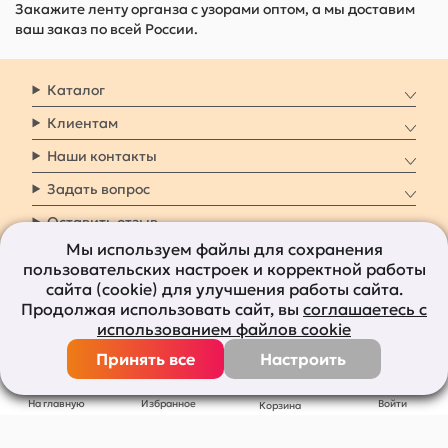
Закажите ленту органза с узорами оптом, а мы доставим
ваш заказ по всей России.
Каталог
Клиентам
Наши контакты
Задать вопрос
Оставить отзыв
Мы используем файлы для сохранения
пользовательских настроек и корректной работы
8 800 7009 161
Заказать звонок
сайта (cookie) для улучшения работы сайта.
Продолжая использовать сайт, вы
соглашаетесь с
Наши социальные
использованием файлов cookie
сети
Принять все
Настроить
Все права защищены © 2011-2026
bolshepodarkov.ru
На главную
Избранное
Войти
Корзина
Публичная оферта
Политика конфиденциальности