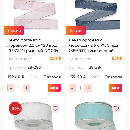
Акция
Акция
Лента органза с
Лента органза с
люрексом 2,5 см*50 ярд
люрексом 2,5 см*50 ярд
(SF-7351) розовый №1004
(SF-7351) темно-синий
№ВК19
Цена за
ярд
:
3.19 ₽
Цена за
ярд
:
3.19 ₽
Артикул:
28-283
Артикул:
28-284
159.60 ₽
Оптовая
159.60 ₽
Оптовая
228 ₽
228 ₽
-
+
-
+
-30%