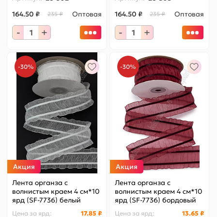
164.50 ₽
Оптовая
164.50 ₽
Оптовая
235 ₽
235 ₽
-
+
-
+
-30%
-30%
Акция
Акция
Лента органза с
Лента органза с
волнистым краем 4 см*10
волнистым краем 4 см*10
ярд (SF-7736) белый
ярд (SF-7736) бордовый
Цена за
ярд
:
17.85 ₽
Цена за
ярд
:
13.65 ₽