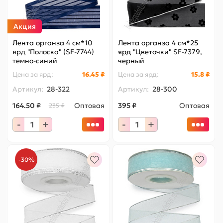
Акция
Лента органза 4 см*10
Лента органза 4 см*25
ярд "Полоска" (SF-7744)
ярд "Цветочки" SF-7379,
темно-синий
черный
Цена за
ярд
:
16.45 ₽
Цена за
ярд
:
15.8 ₽
Артикул:
28-322
Артикул:
28-300
164.50 ₽
Оптовая
395 ₽
Оптовая
235 ₽
-
+
-
+
-30%