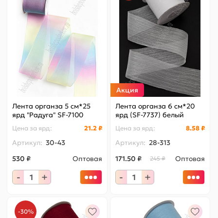
Акция
Лента органза 5 см*25
Лента органза 6 см*20
ярд "Радуга" SF-7100
ярд (SF-7737) белый
Цена за
ярд
:
21.2 ₽
Цена за
ярд
:
8.58 ₽
Артикул:
30-43
Артикул:
28-313
530 ₽
Оптовая
171.50 ₽
Оптовая
245 ₽
-
+
-
+
-30%