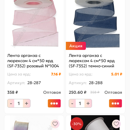
Акция
Лента органза с
Лента органза с
люрексом 4 см*50 ярд
люрексом 4 см*50 ярд
(SF-7352) розовый №1004
(SF-7352) темно-синий
№ВК19
Цена за
ярд
:
7.16 ₽
Цена за
ярд
:
5.01 ₽
Артикул:
28-287
Артикул:
28-288
358 ₽
Оптовая
250.60 ₽
Оптовая
358 ₽
-
+
-
+
-30%