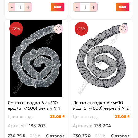
-
+
-
+
-35%
-35%
Лента складка 6 см*10
Лента складка 6 см*10
ярд (SF-7600) белый №1
ярд (SF-7600) черный №2
Цена за
ярд
:
23.08 ₽
Цена за
ярд
:
23.08 ₽
Артикул:
138-203
Артикул:
138-204
230.75 ₽
Оптовая
230.75 ₽
Оптовая
355 ₽
355 ₽