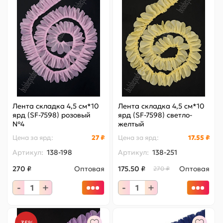
Лента складка 4,5 см*10
Лента складка 4,5 см*10
ярд (SF-7598) розовый
ярд (SF-7598) светло-
№4
желтый
Цена за
ярд
:
27 ₽
Цена за
ярд
:
17.55 ₽
Артикул:
138-198
Артикул:
138-251
270 ₽
Оптовая
175.50 ₽
Оптовая
270 ₽
-
+
-
+
-35%