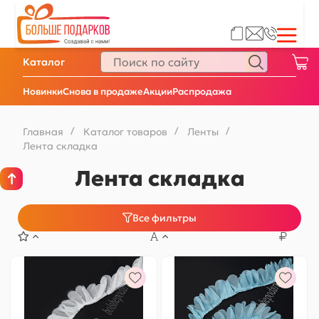
Каталог
Новинки
Снова в продаже
Акции
Распродажа
Главная
/
Каталог товаров
/
Ленты
/
Лента складка
Лента складка
Все фильтры