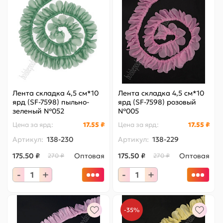
Лента складка 4,5 см*10
Лента складка 4,5 см*10
ярд (SF-7598) пыльно-
ярд (SF-7598) розовый
зеленый №052
№005
Цена за
ярд
:
17.55 ₽
Цена за
ярд
:
17.55 ₽
Артикул:
138-230
Артикул:
138-229
175.50 ₽
Оптовая
175.50 ₽
Оптовая
270 ₽
270 ₽
-
+
-
+
-35%