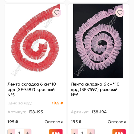
Лента складка 6 см*10
Лента складка 6 см*10
ярд (SF-7597) красный
ярд (SF-7597) розовый
№5
№6
Цена за
ярд
:
19.5 ₽
Артикул:
138-193
Артикул:
138-194
195 ₽
Оптовая
195 ₽
Оптовая
-
+
-
+