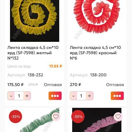
Лента складка 4,5 см*10
Лента складка 4,5 см*10
ярд (SF-7598) желтый
ярд (SF-7598) красный
№132
№6
Цена за
ярд
:
17.55 ₽
Артикул:
138-232
Артикул:
138-200
175.50 ₽
Оптовая
270 ₽
Оптовая
270 ₽
-
+
-
+
-35%
-35%