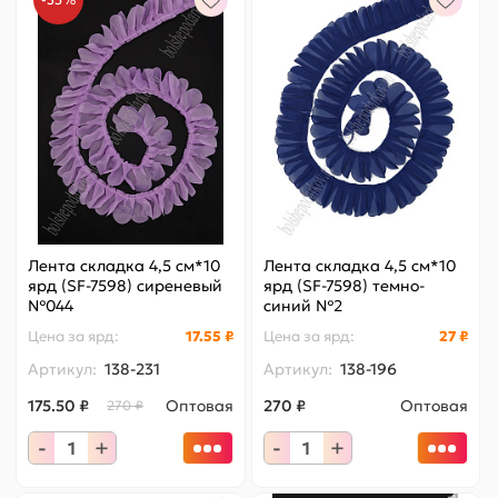
Лента складка 4,5 см*10
Лента складка 4,5 см*10
ярд (SF-7598) сиреневый
ярд (SF-7598) темно-
№044
синий №2
Цена за
ярд
:
17.55 ₽
Цена за
ярд
:
27 ₽
Артикул:
138-231
Артикул:
138-196
175.50 ₽
Оптовая
270 ₽
Оптовая
270 ₽
-
+
-
+