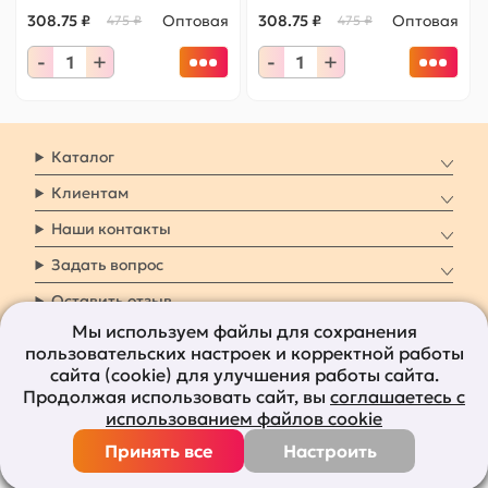
308.75 ₽
Оптовая
308.75 ₽
Оптовая
475 ₽
475 ₽
-
+
-
+
Каталог
Клиентам
Наши контакты
Задать вопрос
Оставить отзыв
Мы используем файлы для сохранения
пользовательских настроек и корректной работы
8 800 7009 161
Заказать звонок
сайта (cookie) для улучшения работы сайта.
Продолжая использовать сайт, вы
соглашаетесь с
Наши социальные
использованием файлов cookie
сети
Принять все
Настроить
Все права защищены © 2011-2026
bolshepodarkov.ru