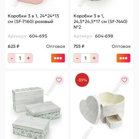
Коробки 3 в 1, 24*24*13
Коробки 3 в 1,
см (SF-7160) розовый
24,5*24,5*17 см (SF-7440)
№2
Артикул:
604-695
Артикул:
604-698
625 ₽
Оптовая
755 ₽
Оптовая
-
+
-
+
-35%