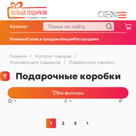
Каталог
Новинки
Снова в продаже
Акции
Распродажа
Главная
/
Каталог товаров
/
Упаковка для подарков
/
Подарочные коробки
Подарочные коробки
Все фильтры
1
2
3