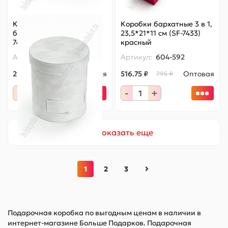
Коробка цилиндр,
Коробки бархатные 3 в 1,
бархатная 17*20 см (SF-
23,5*21*11 см (SF-7433)
7435) белый
красный
Артикул:
604-595
Артикул:
604-592
291.20 ₽
Оптовая
516.75 ₽
Оптовая
448 ₽
795 ₽
-
+
-
+
Показать еще
1
2
3
Подарочная коробка по выгодным ценам в наличии в
интернет-магазине Больше Подарков. Подарочная