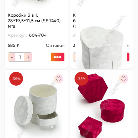
Коробки 3 в 1,
Коробка сердечко,
28*19,5*11,5 см (SF-7440)
бархатная 20*20*15 см
№8
(SF-7436) белый
Артикул:
604-704
Артикул:
604-598
585 ₽
Оптовая
321.75 ₽
Оптовая
495 ₽
-
+
-
+
-35%
-35%