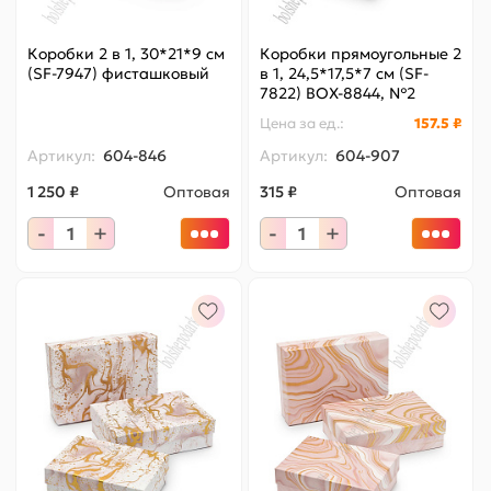
Коробки 2 в 1, 30*21*9 см
Коробки прямоугольные 2
(SF-7947) фисташковый
в 1, 24,5*17,5*7 см (SF-
7822) BOX-8844, №2
Цена за
ед.
:
157.5 ₽
Артикул:
604-846
Артикул:
604-907
1 250 ₽
Оптовая
315 ₽
Оптовая
-
+
-
+