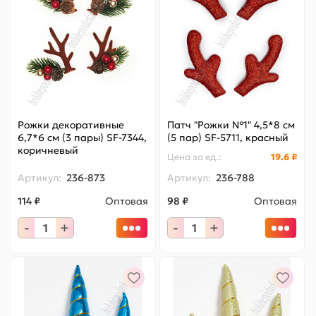
Рожки декоративные
Патч "Рожки №1" 4,5*8 см
6,7*6 см (3 пары) SF-7344,
(5 пар) SF-5711, красный
коричневый
Цена за
ед.
:
19.6 ₽
Артикул:
236-873
Артикул:
236-788
114 ₽
Оптовая
98 ₽
Оптовая
-
+
-
+