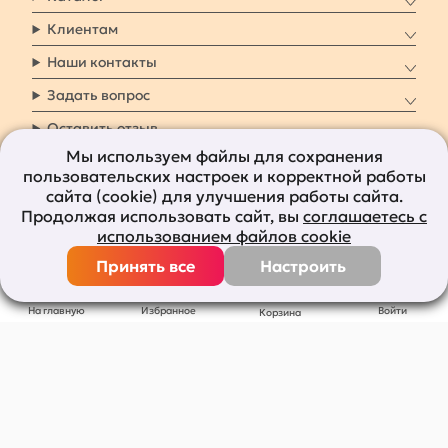
Клиентам
Наши контакты
Задать вопрос
Оставить отзыв
Мы используем файлы для сохранения
пользовательских настроек и корректной работы
8 800 7009 161
Заказать звонок
сайта (cookie) для улучшения работы сайта.
Продолжая использовать сайт, вы
соглашаетесь с
Наши социальные
использованием файлов cookie
сети
Принять все
Настроить
Все права защищены © 2011-2026
bolshepodarkov.ru
На главную
Избранное
Войти
Корзина
Публичная оферта
Политика конфиденциальности
Согласие на рекламную рассылку
Согласие на обработку персональных данных