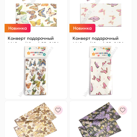
Новинка
Новинка
Конверт подарочный
Конверт подарочный
16*9 см (10 шт) SF- 8156,
16*9 см (10 шт) SF- 8156,
№21
№22
Цена за
ед.
:
9.8 ₽
Цена за
ед.
:
9.8 ₽
Артикул:
820-031
Артикул:
820-032
98 ₽
Оптовая
98 ₽
Оптовая
-
+
-
+