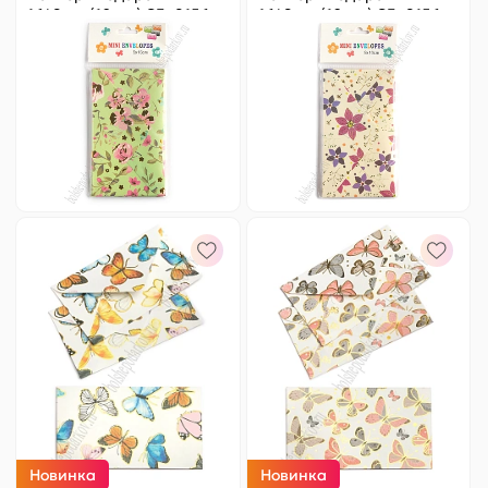
16*9 см (10 шт) SF- 8156,
16*9 см (10 шт) SF- 8156,
№8
№9
Цена за
ед.
:
9.8 ₽
Цена за
ед.
:
9.8 ₽
Артикул:
820-018
Артикул:
820-019
98 ₽
Оптовая
98 ₽
Оптовая
-
+
-
+
Новинка
Новинка