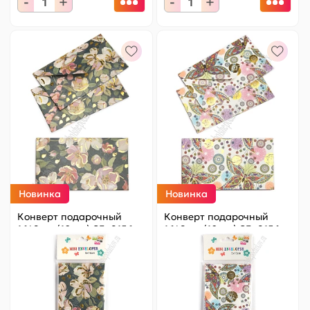
-
+
-
+
Новинка
Новинка
Конверт подарочный
Конверт подарочный
16*9 см (10 шт) SF- 8156,
16*9 см (10 шт) SF- 8156,
№1
№10
Цена за
ед.
:
9.8 ₽
Цена за
ед.
:
9.8 ₽
Артикул:
820-011
Артикул:
820-020
98 ₽
Оптовая
98 ₽
Оптовая