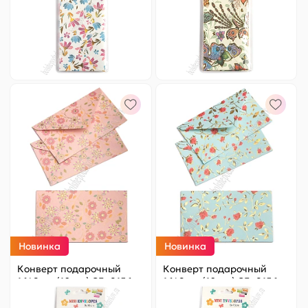
Артикул:
820-012
Артикул:
820-013
98 ₽
Оптовая
98 ₽
Оптовая
-
+
-
+
Новинка
Новинка
Конверт подарочный
Конверт подарочный
16*9 см (10 шт) SF- 8156,
16*9 см (10 шт) SF- 8156,
№4
№5