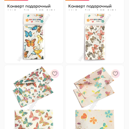
Конверт подарочный
Конверт подарочный
16*9 см (10 шт) SF- 8156,
16*9 см (10 шт) SF- 8156,
№13
№14
Цена за
ед.
:
9.8 ₽
Цена за
ед.
:
9.8 ₽
Артикул:
820-023
Артикул:
820-024
98 ₽
Оптовая
98 ₽
Оптовая
-
+
-
+