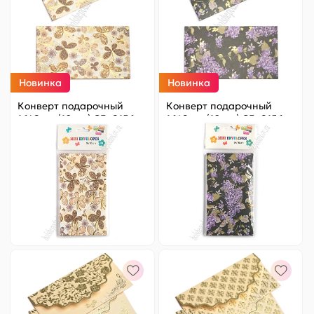
Новинка
Новинка
Конверт подарочный
Конверт подарочный
16*9 см (10 шт) SF- 8156,
16*9 см (10 шт) SF- 8156,
№23
№24
Цена за
ед.
:
9.8 ₽
Цена за
ед.
:
9.8 ₽
Артикул:
820-033
Артикул:
820-034
98 ₽
Оптовая
98 ₽
Оптовая
-
+
-
+