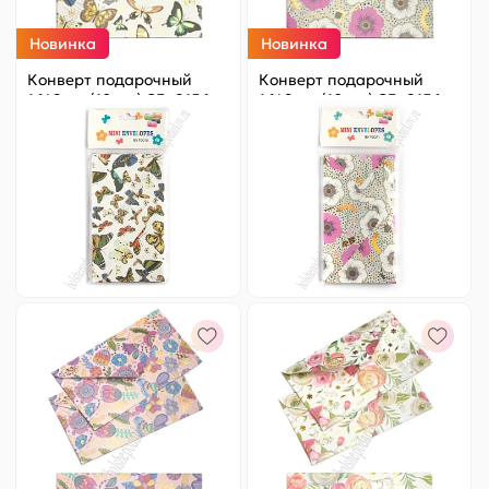
Новинка
Новинка
Конверт подарочный
Конверт подарочный
16*9 см (10 шт) SF- 8156,
16*9 см (10 шт) SF- 8156,
№17
№18
Цена за
ед.
:
9.8 ₽
Цена за
ед.
:
9.8 ₽
Артикул:
820-027
Артикул:
820-028
98 ₽
Оптовая
98 ₽
Оптовая
-
+
-
+