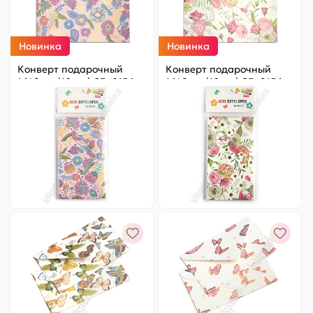
Новинка
Новинка
Конверт подарочный
Конверт подарочный
16*9 см (10 шт) SF- 8156,
16*9 см (10 шт) SF- 8156,
№19
№20
Цена за
ед.
:
9.8 ₽
Цена за
ед.
:
9.8 ₽
Артикул:
820-029
Артикул:
820-030
98 ₽
Оптовая
98 ₽
Оптовая
-
+
-
+