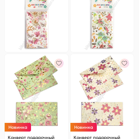
№6
№7
Цена за
ед.
:
9.8 ₽
Цена за
ед.
:
9.8 ₽
Артикул:
820-016
Артикул:
820-017
98 ₽
Оптовая
98 ₽
Оптовая
-
+
-
+
Новинка
Новинка
Конверт подарочный
Конверт подарочный