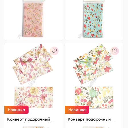
Цена за
ед.
:
9.8 ₽
Цена за
ед.
:
9.8 ₽
Артикул:
820-014
Артикул:
820-015
98 ₽
Оптовая
98 ₽
Оптовая
-
+
-
+
Новинка
Новинка
Конверт подарочный
Конверт подарочный
16*9 см (10 шт) SF- 8156,
16*9 см (10 шт) SF- 8156,