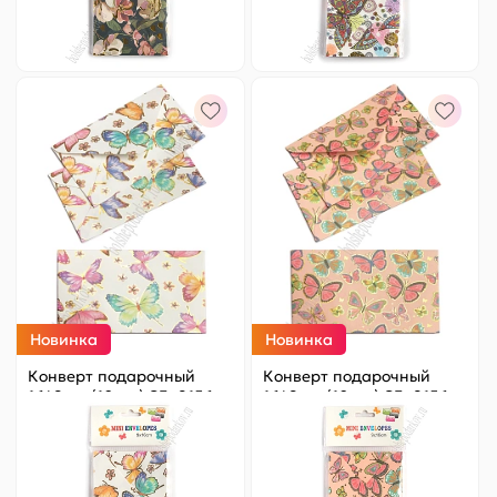
-
+
-
+
Новинка
Новинка
Конверт подарочный
Конверт подарочный
16*9 см (10 шт) SF- 8156,
16*9 см (10 шт) SF- 8156,
№11
№12
Цена за
ед.
:
9.8 ₽
Цена за
ед.
:
9.8 ₽
Артикул:
820-021
Артикул:
820-022