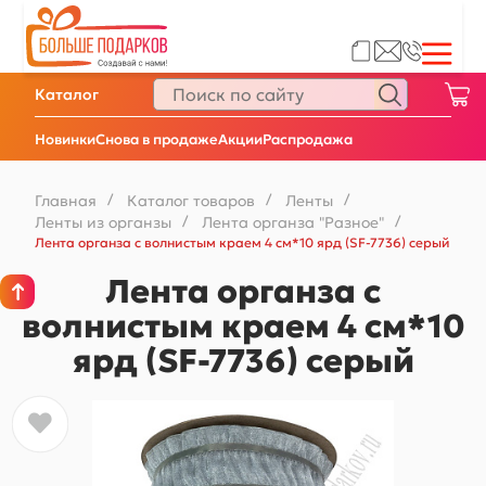
Каталог
Новинки
Снова в продаже
Акции
Распродажа
Главная
/
Каталог товаров
/
Ленты
/
Ленты из органзы
/
Лента органза "Разное"
/
Лента органза с волнистым краем 4 см*10 ярд (SF-7736) серый
Лента органза с
волнистым краем 4 см*10
ярд (SF-7736) серый