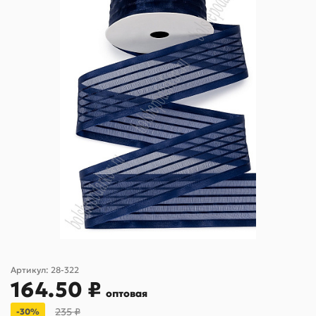
Артикул:
28-322
164.50 ₽
оптовая
235 ₽
-30%