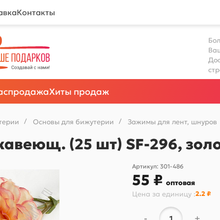
авка
Контакты
Бол
Ва
Дос
ст
аспродажа
Хиты продаж
терии
/
Основы для бижутерии
/
Зажимы для лент, шнуров
авеющ. (25 шт) SF-296, зол
Артикул:
301-486
55 ₽
оптовая
Цена за
единицу
:
2.2 ₽
-
+