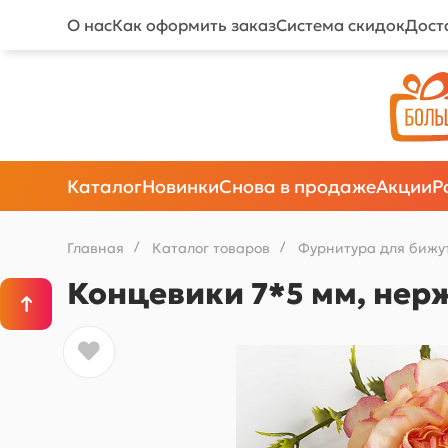
О нас
Как оформить заказ
Система скидок
Дост
Каталог
Новинки
Снова в продаже
Акции
Р
Главная
/
Каталог товаров
/
Фурнитура для бижу
Концевики 7*5 мм, нерж