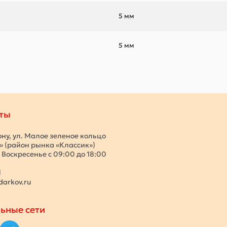
5 мм
5 мм
ты
ону, ул. Малое зеленое кольцо
с» (район рынка «Классик»)
 Воскресенье с 09:00 до 18:00
1
darkov.ru
ьные сети