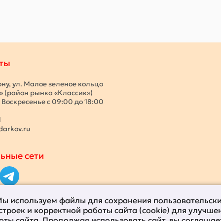
ты
ону, ул. Малое зеленое кольцо
с» (район рынка «Классик»)
 Воскресенье с 09:00 до 18:00
1
darkov.ru
ьные сети
ы используем файлы для сохранения пользовательск
строек и корректной работы сайта (cookie) для улучше
оты сайта. Продолжая использовать сайт, вы
соглашае