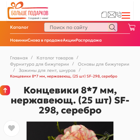
Каталог
Новинки
Снова в продаже
Акции
Распродажа
Главная
/
Каталог товаров
/
Фурнитура для бижутерии
/
Основы для бижутерии
/
Зажимы для лент, шнуров
/
Концевики 8*7 мм, нержавеющ. (25 шт) SF-298, серебро
Концевики 8*7 мм,
нержавеющ. (25 шт) SF-
298, серебро