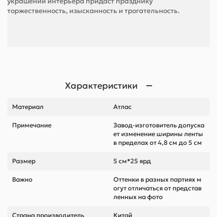
украшении интерьера придаст празднику
торжественность, изысканность и трогательность.
Характеристики
Материал
Атлас
Примечание
Завод-изготовитель допуска
ет изменение ширины ленты
в пределах от 4,8 см до 5 см
Размер
5 см*25 ярд
Важно
Оттенки в разных партиях м
огут отличаться от представ
ленных на фото
Страна производитель
Китай