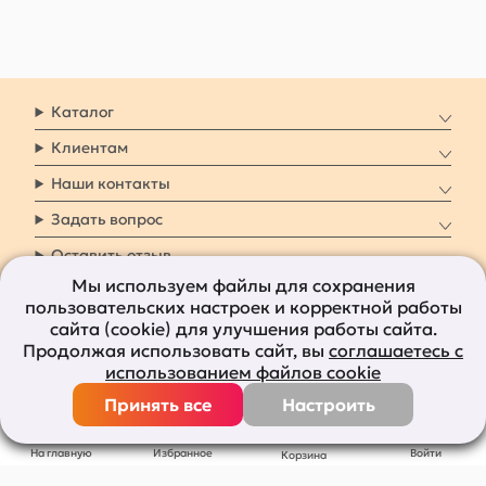
Каталог
Клиентам
Наши контакты
Задать вопрос
Оставить отзыв
Мы используем файлы для сохранения
пользовательских настроек и корректной работы
8 800 7009 161
Заказать звонок
сайта (cookie) для улучшения работы сайта.
Продолжая использовать сайт, вы
соглашаетесь с
Наши социальные
использованием файлов cookie
сети
Принять все
Настроить
Все права защищены © 2011-2026
bolshepodarkov.ru
На главную
Избранное
Войти
Корзина
Публичная оферта