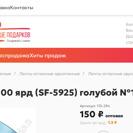
авка
Контакты
Бол
Ва
Дос
ст
аспродажа
Хиты продаж
асные
/
Ленты атласные однотонные
/
Ленты атласные одно
100 ярд (SF-5925) голубой №
Артикул:
113-294
150 ₽
оптовая
Цена за
ярд
:
1.5 ₽