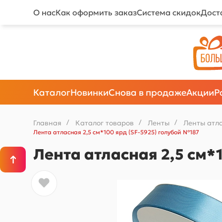
О нас
Как оформить заказ
Система скидок
Дост
Каталог
Новинки
Снова в продаже
Акции
Р
Главная
/
Каталог товаров
/
Ленты
/
Ленты атл
Лента атласная 2,5 см*100 ярд (SF-5925) голубой №187
Лента атласная 2,5 см*