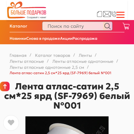
Каталог
Новинки
Снова в продаже
Акции
Распродажа
Главная
/
Каталог товаров
/
Ленты
/
Ленты атласные
/
Ленты атласные однотонные
/
Ленты атласные однотонные 2,5 см
/
Лента атлас-сатин 2,5 см*25 ярд (SF-7969) белый №001
Лента атлас-сатин 2,5
см*25 ярд (SF-7969) белый
№001