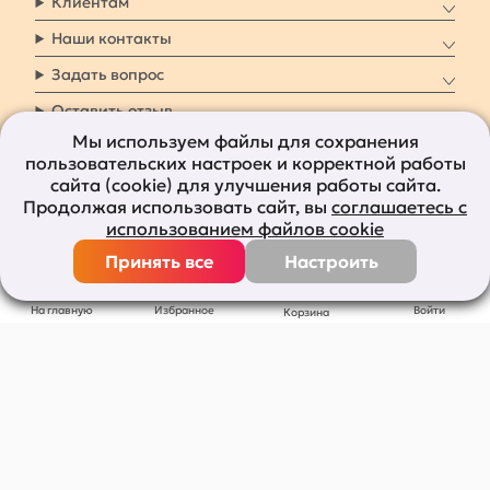
Клиентам
Наши контакты
Задать вопрос
Оставить отзыв
Мы используем файлы для сохранения
пользовательских настроек и корректной работы
8 800 7009 161
Заказать звонок
сайта (cookie) для улучшения работы сайта.
Продолжая использовать сайт, вы
соглашаетесь с
Наши социальные
использованием файлов cookie
сети
Принять все
Настроить
Все права защищены © 2011-2026
bolshepodarkov.ru
На главную
Избранное
Войти
Корзина
Публичная оферта
Политика конфиденциальности
Согласие на рекламную рассылку
Согласие на обработку персональных данных