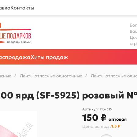
авка
Контакты
Бол
Ва
Дос
ст
аспродажа
Хиты продаж
асные
/
Ленты атласные однотонные
/
Ленты атласные одно
100 ярд (SF-5925) розовый 
Артикул:
113-319
150 ₽
оптовая
Цена за
ярд
:
1.5 ₽