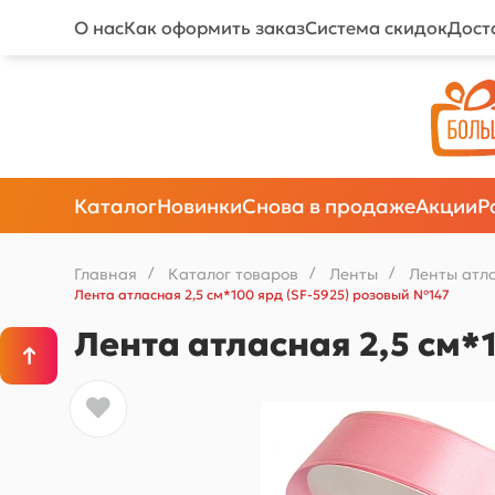
О нас
Как оформить заказ
Система скидок
Дост
Каталог
Новинки
Снова в продаже
Акции
Р
Главная
/
Каталог товаров
/
Ленты
/
Ленты атл
Лента атласная 2,5 см*100 ярд (SF-5925) розовый №147
Лента атласная 2,5 см*