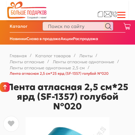
Каталог
Новинки
Снова в продаже
Акции
Распродажа
Главная
/
Каталог товаров
/
Ленты
/
Ленты атласные
/
Ленты атласные однотонные
/
Ленты атласные однотонные 2,5 см
/
Лента атласная 2,5 см*25 ярд (SF-1357) голубой №020
Лента атласная 2,5 см*25
ярд (SF-1357) голубой
№020