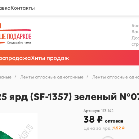
авка
Контакты
Бол
Ва
Дос
ст
аспродажа
Хиты продаж
асные
/
Ленты атласные однотонные
/
Ленты атласные одно
25 ярд (SF-1357) зеленый №0
Артикул:
113-142
38 ₽
оптовая
Цена за
ярд
:
1.52 ₽