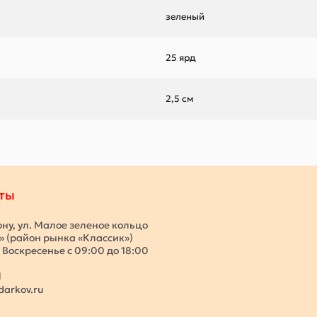
зеленый
25 ярд
2,5 см
ты
ону, ул. Малое зеленое кольцо
с» (район рынка «Классик»)
 Воскресенье с 09:00 до 18:00
1
darkov.ru