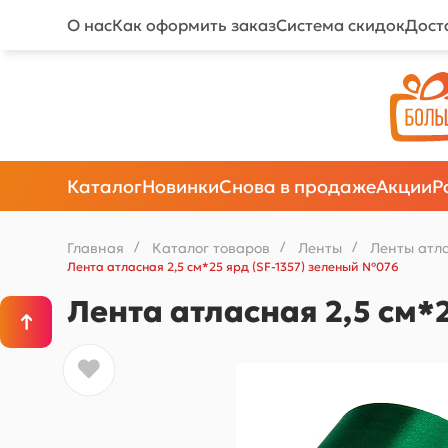
О нас
Как оформить заказ
Система скидок
Дост
Каталог
Новинки
Снова в продаже
Акции
Р
Главная
/
Каталог товаров
/
Ленты
/
Ленты атл
Лента атласная 2,5 см*25 ярд (SF-1357) зеленый №076
Лента атласная 2,5 см*