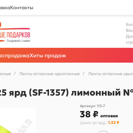
авка
Контакты
Бол
Ва
Дос
ст
аспродажа
Хиты продаж
асные
/
Ленты атласные однотонные
/
Ленты атласные одно
25 ярд (SF-1357) лимонный 
Артикул:
113-7
38 ₽
оптовая
Цена за
ярд
:
1.52 ₽