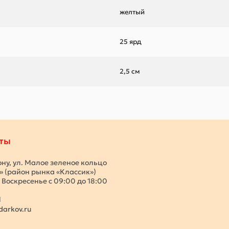
желтый
25 ярд
2,5 см
ты
ону, ул. Малое зеленое кольцо
с» (район рынка «Классик»)
 Воскресенье с 09:00 до 18:00
1
darkov.ru