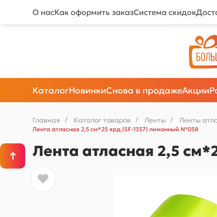
О нас
Как оформить заказ
Система скидок
Дост
Каталог
Новинки
Снова в продаже
Акции
Р
Главная
/
Каталог товаров
/
Ленты
/
Ленты атл
Лента атласная 2,5 см*25 ярд (SF-1357) лимонный №058
Лента атласная 2,5 см*