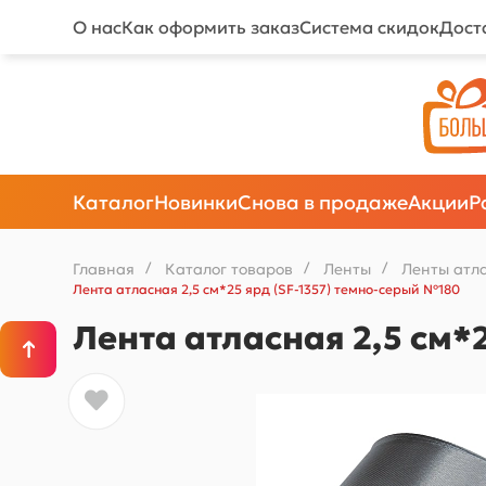
О нас
Как оформить заказ
Система скидок
Дост
Каталог
Новинки
Снова в продаже
Акции
Р
Главная
/
Каталог товаров
/
Ленты
/
Ленты атл
Лента атласная 2,5 см*25 ярд (SF-1357) темно-серый №180
Лента атласная 2,5 см*