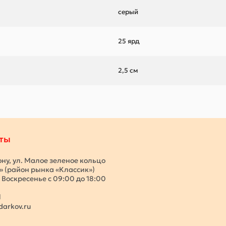
серый
25 ярд
2,5 см
ты
ону, ул. Малое зеленое кольцо
с» (район рынка «Классик»)
 Воскресенье с 09:00 до 18:00
1
darkov.ru