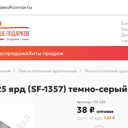
авка
Контакты
Бол
Ва
Дос
ст
аспродажа
Хиты продаж
асные
/
Ленты атласные однотонные
/
Ленты атласные одно
25 ярд (SF-1357) темно-серы
Артикул:
113-234
38 ₽
оптовая
Цена за
ярд
:
1.52 ₽