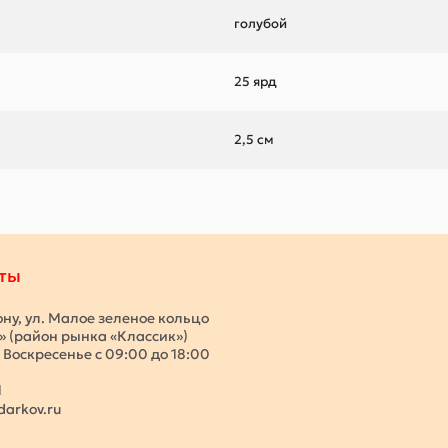
голубой
25 ярд
2,5 см
ты
ону, ул. Малое зеленое кольцо
с» (район рынка «Классик»)
 Воскресенье с 09:00 до 18:00
1
darkov.ru