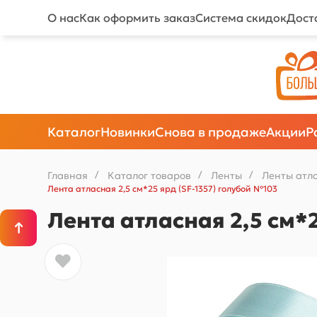
О нас
Как оформить заказ
Система скидок
Дост
Каталог
Новинки
Снова в продаже
Акции
Р
Главная
/
Каталог товаров
/
Ленты
/
Ленты атл
Лента атласная 2,5 см*25 ярд (SF-1357) голубой №103
Лента атласная 2,5 см*