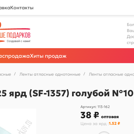
авка
Контакты
Бол
Ва
Дос
ст
аспродажа
Хиты продаж
асные
/
Ленты атласные однотонные
/
Ленты атласные одно
25 ярд (SF-1357) голубой №1
Артикул:
113-162
38 ₽
оптовая
Цена за
ярд
:
1.52 ₽