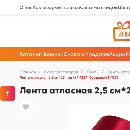
О нас
Как оформить заказ
Система скидок
Дост
Каталог
Новинки
Снова в продаже
Акции
Р
Главная
/
Каталог товаров
/
Ленты
/
Ленты атл
Лента атласная 2,5 см*25 ярд (SF-1357) бордовый №033
Лента атласная 2,5 см*