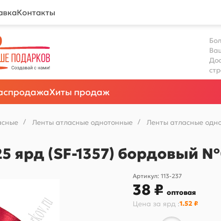
авка
Контакты
Бол
Ва
Дос
ст
аспродажа
Хиты продаж
асные
/
Ленты атласные однотонные
/
Ленты атласные одно
25 ярд (SF-1357) бордовый 
Артикул:
113-237
38 ₽
оптовая
Цена за
ярд
:
1.52 ₽