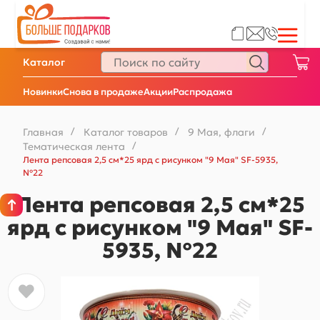
Каталог
Новинки
Снова в продаже
Акции
Распродажа
Главная
/
Каталог товаров
/
9 Мая, флаги
/
Тематическая лента
/
Лента репсовая 2,5 см*25 ярд с рисунком "9 Мая" SF-5935,
№22
Лента репсовая 2,5 см*25
ярд с рисунком "9 Мая" SF-
5935, №22