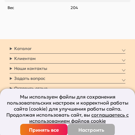
Вес
204
Каталог
Клиентам
Наши контакты
Задать вопрос
Оставить отзыв
Мы используем файлы для сохранения
пользовательских настроек и корректной работы
8 800 7009 161
Заказать звонок
сайта (cookie) для улучшения работы сайта.
Продолжая использовать сайт, вы
соглашаетесь с
Наши социальные
использованием файлов cookie
сети
Принять все
Настроить
Все права защищены © 2011-2026