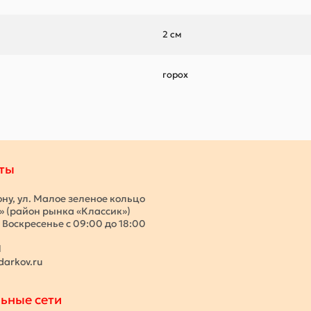
2 см
горох
ты
ону, ул. Малое зеленое кольцо
с» (район рынка «Классик»)
 Воскресенье с 09:00 до 18:00
1
darkov.ru
ьные сети