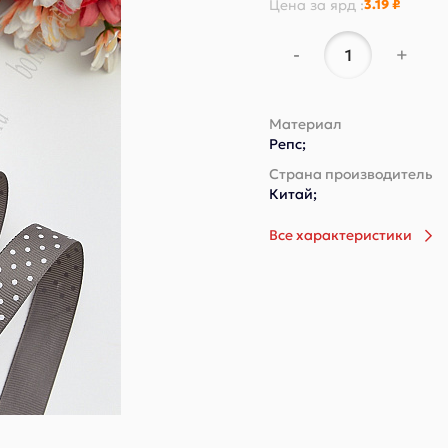
Цена за
ярд
:
3.19 ₽
-
+
Материал
Репс;
Страна производитель
Китай;
Все характеристики