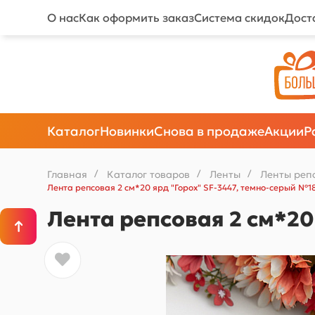
О нас
Как оформить заказ
Система скидок
Дост
Каталог
Новинки
Снова в продаже
Акции
Р
Главная
/
Каталог товаров
/
Ленты
/
Ленты реп
Лента репсовая 2 см*20 ярд "Горох" SF-3447, темно-серый №1
Лента репсовая 2 см*20