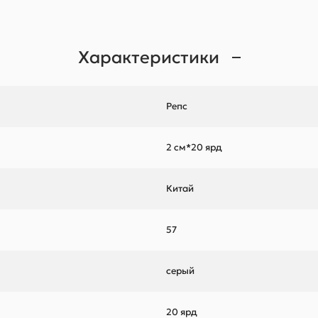
Характеристики
Репс
2 см*20 ярд
Китай
57
серый
20 ярд