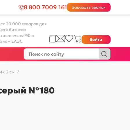
8 800 7009 161
Заказать звонок
ее 20 000 товаров для
шего бизнеса
тавляем по РФ и
Войти
ранам ЕАЭС
ек 2 см
/
о-серый №180