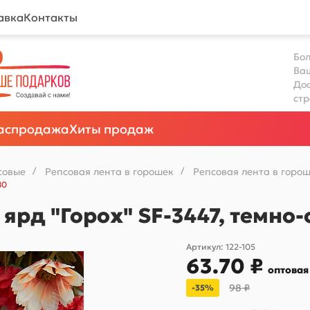
авка
Контакты
Бол
Ва
Дос
ст
аспродажа
Хиты продаж
совые
/
Репсовая лента в горошек
/
Репсовая лента в горош
80
 ярд "Горох" SF-3447, темн
Артикул:
122-105
63.70 ₽
оптовая
98 ₽
-35%