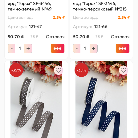
ярд "Горох" SF-3446,
ярд "Горох" SF-3446,
темно-зеленый №49
темно-персиковый №215
Цена за
ярд
:
2.54 ₽
Цена за
ярд
:
2.54 ₽
Артикул:
121-47
Артикул:
121-66
50.70 ₽
Оптовая
50.70 ₽
Оптовая
78 ₽
78 ₽
-
+
-
+
-35%
-35%