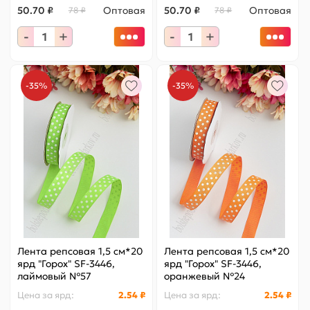
50.70 ₽
Оптовая
50.70 ₽
Оптовая
78 ₽
78 ₽
-
+
-
+
-35%
-35%
Лента репсовая 1,5 см*20
Лента репсовая 1,5 см*20
ярд "Горох" SF-3446,
ярд "Горох" SF-3446,
лаймовый №57
оранжевый №24
Цена за
ярд
:
2.54 ₽
Цена за
ярд
:
2.54 ₽