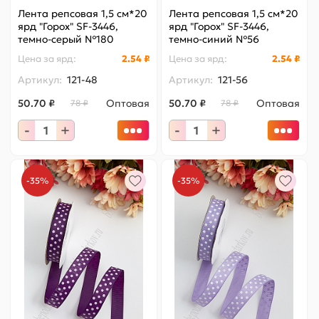
Лента репсовая 1,5 см*20
Лента репсовая 1,5 см*20
ярд "Горох" SF-3446,
ярд "Горох" SF-3446,
темно-серый №180
темно-синий №56
Цена за
ярд
:
2.54 ₽
Цена за
ярд
:
2.54 ₽
Артикул:
121-48
Артикул:
121-56
50.70 ₽
Оптовая
50.70 ₽
Оптовая
78 ₽
78 ₽
-
+
-
+
-35%
-35%