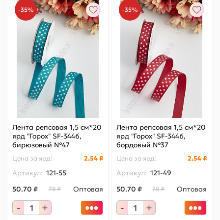
-35%
-35%
Лента репсовая 1,5 см*20
Лента репсовая 1,5 см*20
ярд "Горох" SF-3446,
ярд "Горох" SF-3446,
бирюзовый №47
бордовый №37
Цена за
ярд
:
2.54 ₽
Цена за
ярд
:
2.54 ₽
Артикул:
121-55
Артикул:
121-49
50.70 ₽
Оптовая
50.70 ₽
Оптовая
78 ₽
78 ₽
-
+
-
+