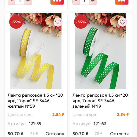
-
+
-
+
-35%
-35%
Лента репсовая 1,5 см*20
Лента репсовая 1,5 см*20
ярд "Горох" SF-3446,
ярд "Горох" SF-3446,
желтый №59
зеленый №19
Цена за
ярд
:
2.54 ₽
Цена за
ярд
:
2.54 ₽
Артикул:
121-59
Артикул:
121-63
50.70 ₽
Оптовая
50.70 ₽
Оптовая
78 ₽
78 ₽