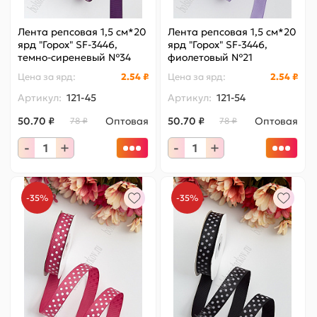
Лента репсовая 1,5 см*20
Лента репсовая 1,5 см*20
ярд "Горох" SF-3446,
ярд "Горох" SF-3446,
темно-сиреневый №34
фиолетовый №21
Цена за
ярд
:
2.54 ₽
Цена за
ярд
:
2.54 ₽
Артикул:
121-45
Артикул:
121-54
50.70 ₽
Оптовая
50.70 ₽
Оптовая
78 ₽
78 ₽
-
+
-
+
-35%
-35%