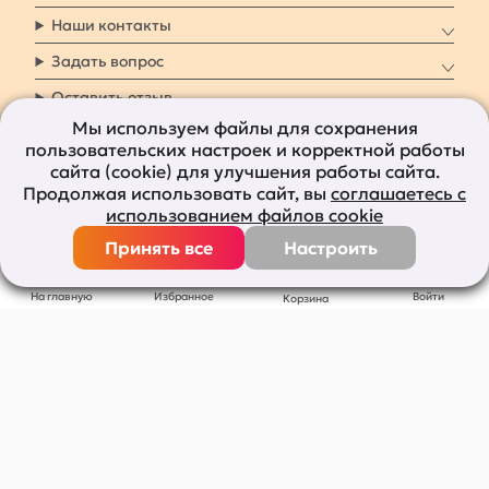
Наши контакты
Задать вопрос
Оставить отзыв
Мы используем файлы для сохранения
пользовательских настроек и корректной работы
8 800 7009 161
Заказать звонок
сайта (cookie) для улучшения работы сайта.
Продолжая использовать сайт, вы
соглашаетесь с
Наши социальные
использованием файлов cookie
сети
Принять все
Настроить
Все права защищены © 2011-2026
bolshepodarkov.ru
На главную
Избранное
Войти
Корзина
Публичная оферта
Политика конфиденциальности
Согласие на рекламную рассылку
Согласие на обработку персональных данных