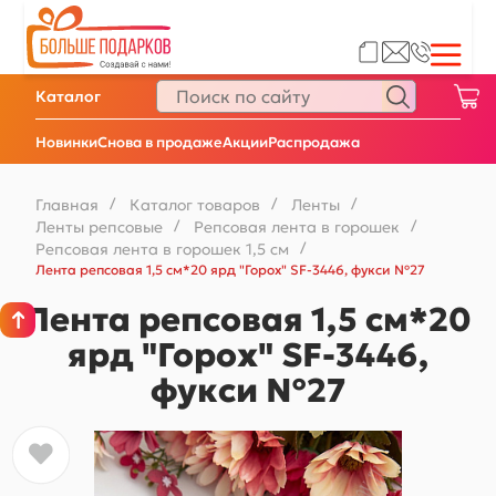
Каталог
Новинки
Снова в продаже
Акции
Распродажа
Главная
/
Каталог товаров
/
Ленты
/
Ленты репсовые
/
Репсовая лента в горошек
/
Репсовая лента в горошек 1,5 см
/
Лента репсовая 1,5 см*20 ярд "Горох" SF-3446, фукси №27
Лента репсовая 1,5 см*20
ярд "Горох" SF-3446,
фукси №27