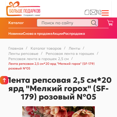
Каталог
Новинки
Снова в продаже
Акции
Распродажа
Главная
/
Каталог товаров
/
Ленты
/
Ленты репсовые
/
Репсовая лента в горошек
/
Репсовая лента в горошек 2,5 см
/
Лента репсовая 2,5 см*20 ярд "Мелкий горох" (SF-179)
розовый №05
Лента репсовая 2,5 см*20
ярд "Мелкий горох" (SF-
179) розовый №05