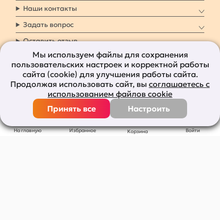
Наши контакты
Задать вопрос
Оставить отзыв
Мы используем файлы для сохранения
пользовательских настроек и корректной работы
8 800 7009 161
Заказать звонок
сайта (cookie) для улучшения работы сайта.
Продолжая использовать сайт, вы
соглашаетесь с
Наши социальные
использованием файлов cookie
сети
Принять все
Настроить
Все права защищены © 2011-2026
bolshepodarkov.ru
На главную
Избранное
Войти
Корзина
Публичная оферта
Политика конфиденциальности
Согласие на рекламную рассылку
Согласие на обработку персональных данных