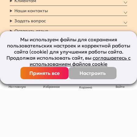
Клиентам
Наши контакты
Задать вопрос
Оставить отзыв
Мы используем файлы для сохранения
пользовательских настроек и корректной работы
8 800 7009 161
Заказать звонок
сайта (cookie) для улучшения работы сайта.
Продолжая использовать сайт, вы
соглашаетесь с
Наши социальные
использованием файлов cookie
сети
Принять все
Настроить
Все права защищены © 2011-2026
bolshepodarkov.ru
На главную
Избранное
Войти
Корзина
Публичная оферта
Политика конфиденциальности
Согласие на рекламную рассылку
Согласие на обработку персональных данных