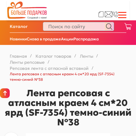
Каталог
Новинки
Снова в продаже
Акции
Распродажа
Главная
/
Каталог товаров
/
Ленты
/
Ленты репсовые
/
Репсовая лента с атласной вставкой
/
Лента репсовая с атласным краем 4 см*20 ярд (SF-7354)
темно-синий №38
Лента репсовая с
атласным краем 4 см*20
ярд (SF-7354) темно-синий
№38