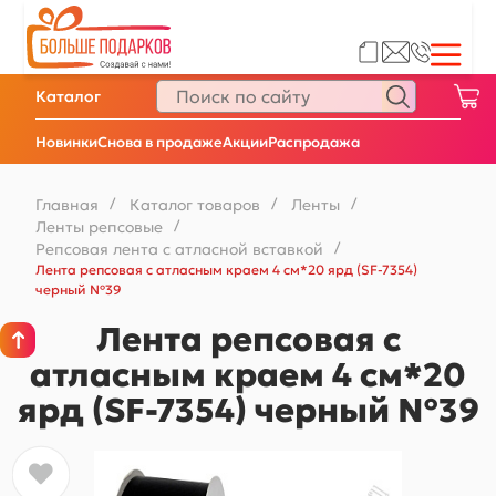
Каталог
Новинки
Снова в продаже
Акции
Распродажа
Главная
/
Каталог товаров
/
Ленты
/
Ленты репсовые
/
Репсовая лента с атласной вставкой
/
Лента репсовая с атласным краем 4 см*20 ярд (SF-7354)
черный №39
Лента репсовая с
атласным краем 4 см*20
ярд (SF-7354) черный №39