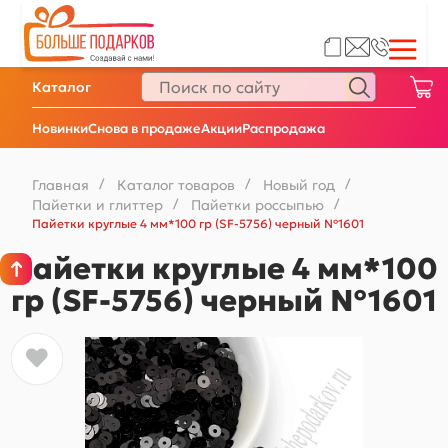
Каталог
Новинки
Снова в продаже
Акции
Распродажа
Главная
/
Каталог товаров
/
Новый год
/
Пайетки и глиттер
/
Пайетки россыпью
/
Пайетки круглые 4 мм*100 гр (SF-5756) черный №1601
Пайетки круглые 4 мм*100
гр (SF-5756) черный №1601