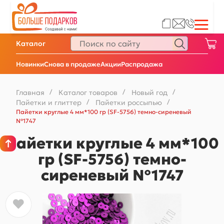
Каталог
Новинки
Снова в продаже
Акции
Распродажа
Главная
/
Каталог товаров
/
Новый год
/
Пайетки и глиттер
/
Пайетки россыпью
/
Пайетки круглые 4 мм*100 гр (SF-5756) темно-сиреневый
№1747
Пайетки круглые 4 мм*100
гр (SF-5756) темно-
сиреневый №1747