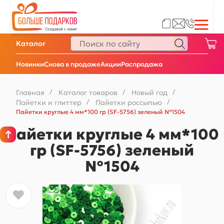
Каталог
Новинки
Снова в продаже
Акции
Распродажа
Главная
/
Каталог товаров
/
Новый год
/
Пайетки и глиттер
/
Пайетки россыпью
/
Пайетки круглые 4 мм*100 гр (SF-5756) зеленый №1504
Пайетки круглые 4 мм*100
гр (SF-5756) зеленый
№1504