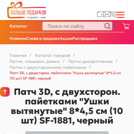
Каталог
Новинки
Снова в продаже
Акции
Распродажа
Главная
/
Каталог товаров
/
Патчи, нашивки, рожки
/
Патчи декоративные
/
Патчи с двухсторонними пайетками
/
Патч 3D, с двухсторон. пайетками "Ушки вытянутые" 8*4,5 см
(10 шт) SF-1881, черный
Патч 3D, с двухсторон.
пайетками "Ушки
вытянутые" 8*4,5 см (10
шт) SF-1881, черный