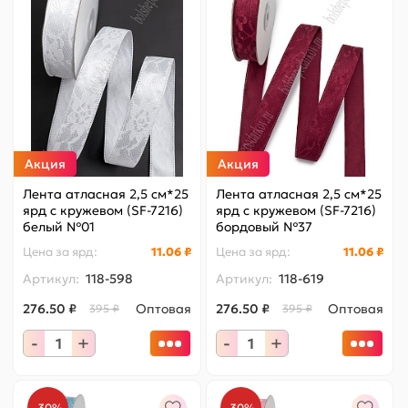
Акция
Акция
Лента атласная 2,5 см*25
Лента атласная 2,5 см*25
ярд с кружевом (SF-7216)
ярд с кружевом (SF-7216)
белый №01
бордовый №37
Цена за
ярд
:
11.06 ₽
Цена за
ярд
:
11.06 ₽
Артикул:
118-598
Артикул:
118-619
276.50 ₽
Оптовая
276.50 ₽
Оптовая
395 ₽
395 ₽
-
+
-
+
-30%
-30%