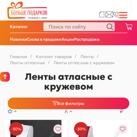
Каталог
Новинки
Снова в продаже
Акции
Распродажа
Главная
/
Каталог товаров
/
Ленты
/
Ленты атласные
/
Ленты атласные с кружевом
Ленты атласные с
кружевом
Все фильтры
-30%
-30%