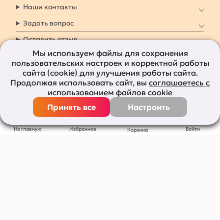
Наши контакты
Задать вопрос
Оставить отзыв
Мы используем файлы для сохранения
пользовательских настроек и корректной работы
8 800 7009 161
Заказать звонок
сайта (cookie) для улучшения работы сайта.
Продолжая использовать сайт, вы
соглашаетесь с
Наши социальные
использованием файлов cookie
сети
Принять все
Настроить
Все права защищены © 2011-2026
bolshepodarkov.ru
На главную
Избранное
Войти
Корзина
Публичная оферта
Политика конфиденциальности
Согласие на рекламную рассылку
Согласие на обработку персональных данных