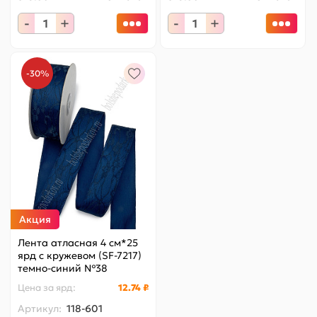
-
+
-
+
-30%
Акция
Лента атласная 4 см*25
ярд с кружевом (SF-7217)
темно-синий №38
Цена за
ярд
:
12.74 ₽
Артикул:
118-601