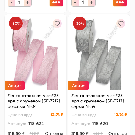
-
+
-
+
-30%
-30%
Акция
Акция
Лента атласная 4 см*25
Лента атласная 4 см*25
ярд с кружевом (SF-7217)
ярд с кружевом (SF-7217)
розовый №04
серый №59
Цена за
ярд
:
12.74 ₽
Цена за
ярд
:
12.74 ₽
Артикул:
118-622
Артикул:
118-620
318.50 ₽
Оптовая
318.50 ₽
Оптовая
455 ₽
455 ₽