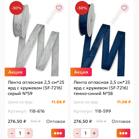
-30%
-30%
Акция
Акция
Лента атласная 2,5 см*25
Лента атласная 2,5 см*25
ярд с кружевом (SF-7216)
ярд с кружевом (SF-7216)
серый №59
темно-синий №38
Цена за
ярд
:
11.06 ₽
Цена за
ярд
:
11.06 ₽
Артикул:
118-616
Артикул:
118-599
276.50 ₽
Оптовая
276.50 ₽
Оптовая
395 ₽
395 ₽
-
+
-
+