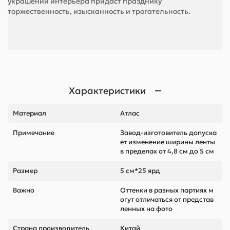
украшении интерьера придаст празднику
торжественность, изысканность и трогательность.
Характеристики
Материал
Атлас
Примечание
Завод-изготовитель допуска
ет изменение ширины ленты
в пределах от 4,8 см до 5 см
Размер
5 см*25 ярд
Важно
Оттенки в разных партиях м
огут отличаться от представ
ленных на фото
Страна производитель
Китай