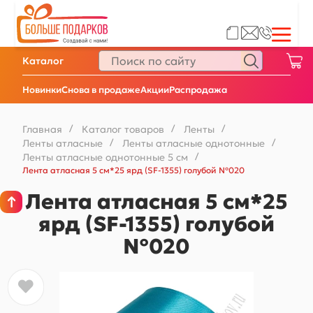
Каталог
Новинки
Снова в продаже
Акции
Распродажа
Главная
/
Каталог товаров
/
Ленты
/
Ленты атласные
/
Ленты атласные однотонные
/
Ленты атласные однотонные 5 см
/
Лента атласная 5 см*25 ярд (SF-1355) голубой №020
Лента атласная 5 см*25
ярд (SF-1355) голубой
№020