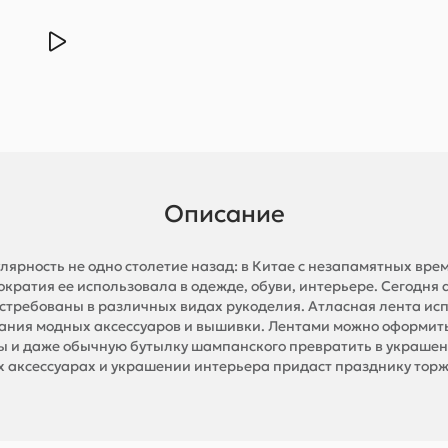
Описание
лярность не одно столетие назад: в Китае с незапамятных в
тократия ее использовала в одежде, обуви, интерьере. Сегодня
остребованы в различных видах рукоделия. Атласная лента ис
дания модных аксессуаров и вышивки. Лентами можно оформить
ы и даже обычную бутылку шампанского превратить в украшение
х аксессуарах и украшении интерьера придаст празднику торж