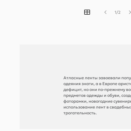
1/2
Атласные ленты завоевали попу
одеяния знати, а в Европе арис
дефицит, но они по-прежнему в
предметов одежды и обуви, соз
фоторамки, новогодние сувенир
использование лент в свадебны
трогательность.