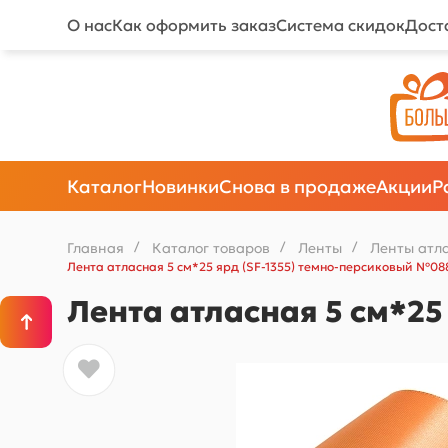
О нас
Как оформить заказ
Система скидок
Дост
Каталог
Новинки
Снова в продаже
Акции
Р
Главная
/
Каталог товаров
/
Ленты
/
Ленты атл
Лента атласная 5 см*25 ярд (SF-1355) темно-персиковый №08
Лента атласная 5 см*25