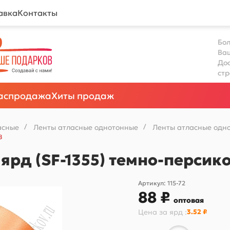
авка
Контакты
Бол
Ва
Дос
ст
аспродажа
Хиты продаж
асные
/
Ленты атласные однотонные
/
Ленты атласные одно
8
 ярд (SF-1355) темно-перси
Артикул:
115-72
88 ₽
оптовая
Цена за
ярд
:
3.52 ₽