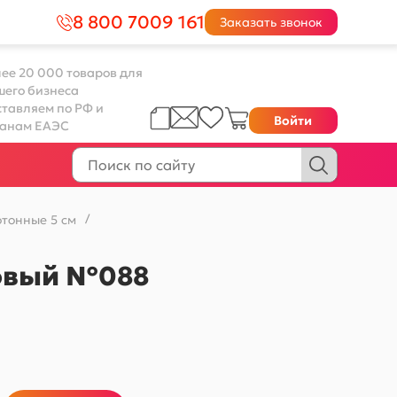
8 800 7009 161
Заказать звонок
ее 20 000 товаров для
шего бизнеса
тавляем по РФ и
Войти
ранам ЕАЭС
тонные 5 см
/
ковый №088