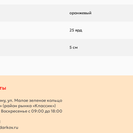
оранжевый
25 ярд
5 см
ты
ону, ул. Малое зеленое кольцо
с» (район рынка «Классик»)
 Воскресенье с 09:00 до 18:00
1
darkov.ru