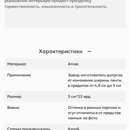
украшении интерьера придаст празднику
торжественность, изысканность и трогательность.
Характеристики
Материал
Атлас
Примечание
Завод-изготовитель допуска
ет изменение ширины ленты
в пределах от 4,8 см до 5 см
Размер
5 см*25 ярд
Важно
Оттенки в разных партиях м
огут отличаться от представ
ленных на фото
Страна производитель
Китай