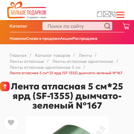
Каталог
Новинки
Снова в продаже
Акции
Распродажа
Главная
/
Каталог товаров
/
Ленты
/
Ленты атласные
/
Ленты атласные однотонные
/
Ленты атласные однотонные 5 см
/
Лента атласная 5 см*25 ярд (SF-1355) дымчато-зеленый №167
Лента атласная 5 см*25
ярд (SF-1355) дымчато-
зеленый №167