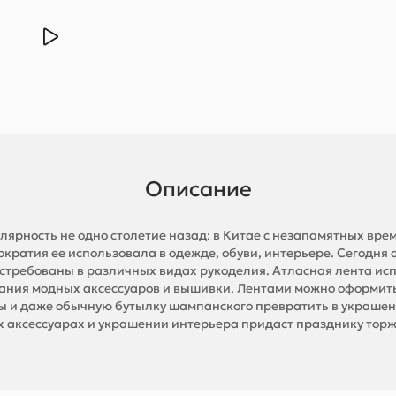
Описание
лярность не одно столетие назад: в Китае с незапамятных в
тократия ее использовала в одежде, обуви, интерьере. Сегодня
остребованы в различных видах рукоделия. Атласная лента ис
дания модных аксессуаров и вышивки. Лентами можно оформить
ы и даже обычную бутылку шампанского превратить в украшение
х аксессуарах и украшении интерьера придаст празднику торж