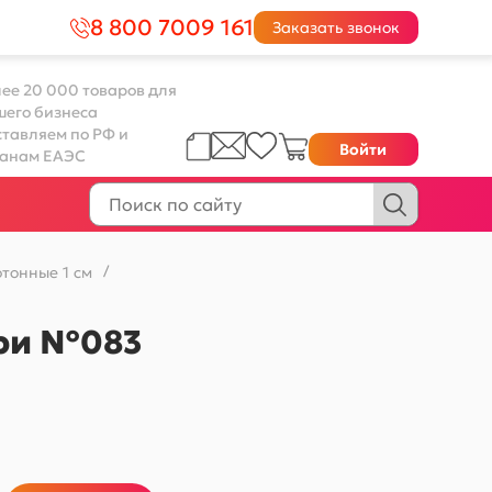
8 800 7009 161
Заказать звонок
ее 20 000 товаров для
шего бизнеса
тавляем по РФ и
Войти
ранам ЕАЭС
тонные 1 см
/
ори №083