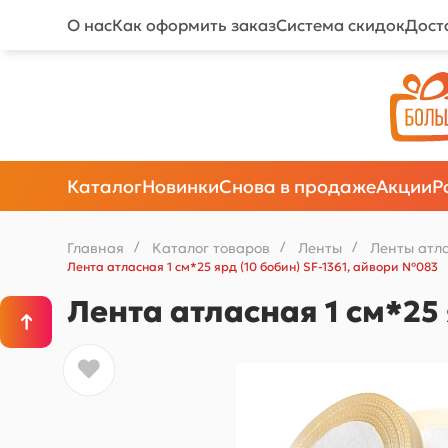
О нас
Как оформить заказ
Система скидок
Дост
Каталог
Новинки
Снова в продаже
Акции
Р
Главная
/
Каталог товаров
/
Ленты
/
Ленты атл
Лента атласная 1 см*25 ярд (10 бобин) SF-1361, айвори №083
Лента атласная 1 см*25 