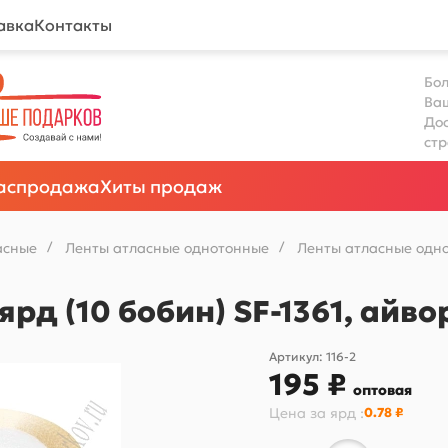
авка
Контакты
Бол
Ва
Дос
ст
аспродажа
Хиты продаж
асные
/
Ленты атласные однотонные
/
Ленты атласные одно
ярд (10 бобин) SF-1361, айв
Артикул:
116-2
195 ₽
оптовая
Цена за
ярд
:
0.78 ₽