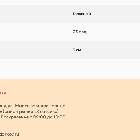
бежевый
25 ярд
1 см
ты
ону, ул. Малое зеленое кольцо
с» (район рынка «Классик»)
 Воскресенье с 09:00 до 18:00
1
darkov.ru