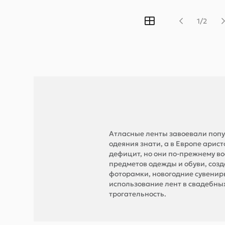
1/2
Атласные ленты завоевали попу
одеяния знати, а в Европе арис
дефицит, но они по-прежнему в
предметов одежды и обуви, соз
фоторамки, новогодние сувенир
использование лент в свадебны
трогательность.