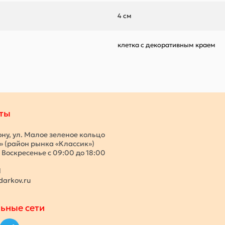
4 см
клетка с декоративным краем
ты
ону, ул. Малое зеленое кольцо
с» (район рынка «Классик»)
 Воскресенье с 09:00 до 18:00
1
darkov.ru
ьные сети