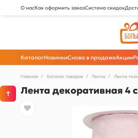
О нас
Как оформить заказ
Система скидок
Дост
Каталог
Новинки
Снова в продаже
Акции
Р
Главная
/
Каталог товаров
/
Ленты
/
Лента тка
Лента декоративная 4 с