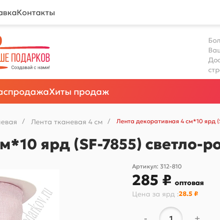
авка
Контакты
Бол
Ва
Дос
ст
аспродажа
Хиты продаж
невая
/
Лента тканевая 4 см
/
Лента декоративная 4 см*10 ярд 
м*10 ярд (SF-7855) светло-
Артикул:
312-810
285 ₽
оптовая
Цена за
ярд
:
28.5 ₽
-
+