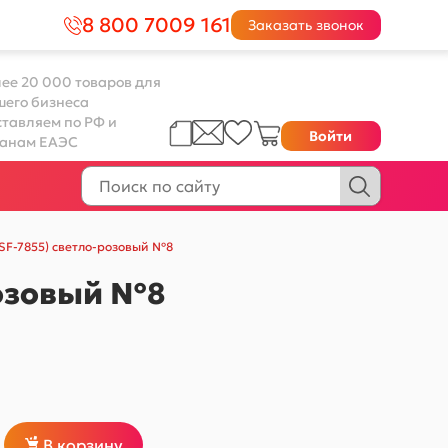
8 800 7009 161
Заказать звонок
ее 20 000 товаров для
шего бизнеса
тавляем по РФ и
Войти
ранам ЕАЭС
(SF-7855) светло-розовый №8
розовый №8
В корзину