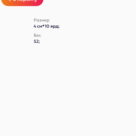
Размер
4 см*10 ярд;
Вес
52;