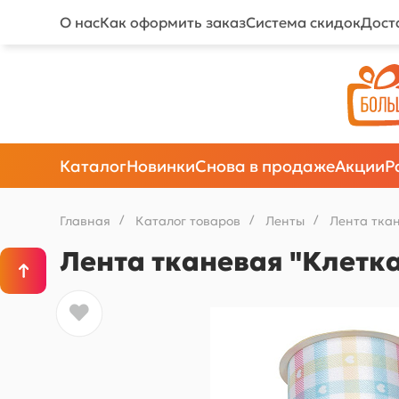
О нас
Как оформить заказ
Система скидок
Дост
Каталог
Новинки
Снова в продаже
Акции
Р
Главная
/
Каталог товаров
/
Ленты
/
Лента тка
Лента тканевая "Клетка