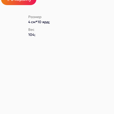
Размер
4 см*10 ярд;
Вес
104;