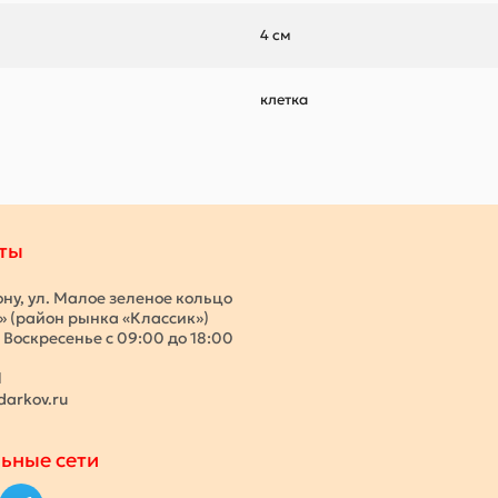
4 см
клетка
ты
ону, ул. Малое зеленое кольцо
с» (район рынка «Классик»)
 Воскресенье с 09:00 до 18:00
1
darkov.ru
ьные сети