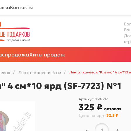
авка
Контакты
Бол
Ва
Дос
ст
аспродажа
Хиты продаж
невая
/
Лента тканевая 4 см
/
Лента тканевая "Клетка" 4 см*10 
" 4 см*10 ярд (SF-7723) №1
Артикул:
138-217
325 ₽
оптовая
Цена за
ярд
:
32.5 ₽
-
+