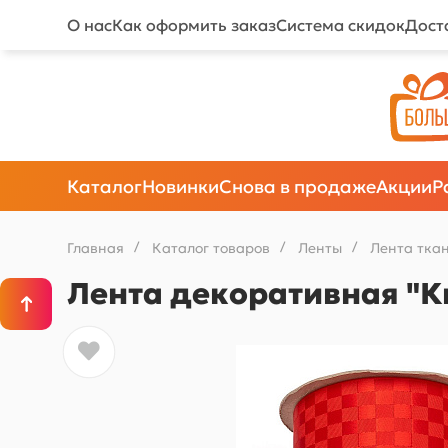
О нас
Как оформить заказ
Система скидок
Дост
Каталог
Новинки
Снова в продаже
Акции
Р
Главная
/
Каталог товаров
/
Ленты
/
Лента тка
Лента декоративная "Кв