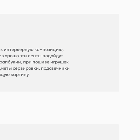
ить интерьерную композицию,
е хорошо эти ленты подойдут
крапбукин, при пошиве игрушек
дметы сервировки, подсвечники
бщую картину.