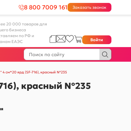
8 800 7009 161
Заказать звонок
ее 20 000 товаров для
шего бизнеса
тавляем по РФ и
Войти
ранам ЕАЭС
 4 см*20 ярд (SF-716), красный №235
-716), красный №235
ая