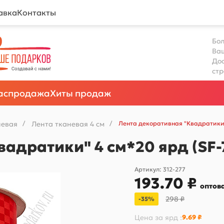
авка
Контакты
Бол
Ва
Дос
ст
аспродажа
Хиты продаж
невая
/
Лента тканевая 4 см
/
Лента декоративная "Квадратики"
адратики" 4 см*20 ярд (SF
Артикул:
312-277
193.70 ₽
оптов
298 ₽
-35%
Цена за
ярд
:
9.69 ₽