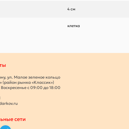
4 см
клетка
ты
ону, ул. Малое зеленое кольцо
с» (район рынка «Классик»)
 Воскресенье с 09:00 до 18:00
1
darkov.ru
ьные сети