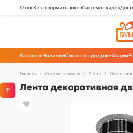
О нас
Как оформить заказ
Система скидок
Дост
Каталог
Новинки
Снова в продаже
Акции
Р
Главная
/
Каталог товаров
/
Ленты
/
Лента тка
Лента декоративная дву