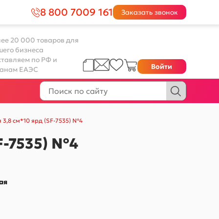
8 800 7009 161
Заказать звонок
ее 20 000 товаров для
шего бизнеса
тавляем по РФ и
Войти
ранам ЕАЭС
3,8 см*10 ярд (SF-7535) №4
F-7535) №4
ая