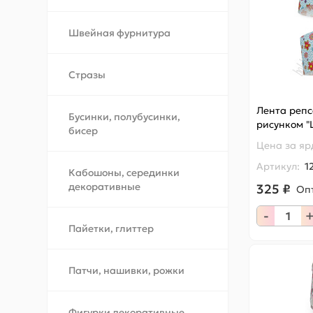
Швейная фурнитура
Стразы
Лента репс
Бусинки, полубусинки,
рисунком "
бисер
Цена за
яр
Артикул:
1
Кабошоны, серединки
декоративные
325 ₽
Оп
-
Пайетки, глиттер
Патчи, нашивки, рожки
Фигурки декоративные