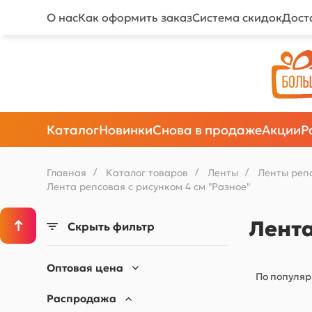
О нас
Как оформить заказ
Система скидок
Дост
Каталог
Новинки
Снова в продаже
Акции
Р
Главная
/
Каталог товаров
/
Ленты
/
Ленты реп
Лента репсовая с рисунком 4 см "Разное"
Лента
Скрыть фильтр
Оптовая цена
По популяр
Распродажа