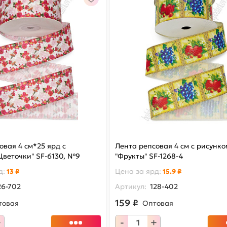
овая 4 см*25 ярд с
Лента репсовая 4 см с рисунко
Цветочки" SF-6130, №9
"Фрукты" SF-1268-4
д
:
Цена за
ярд
:
13 ₽
15.9 ₽
26-702
Артикул:
128-402
159 ₽
товая
Оптовая
+
-
+