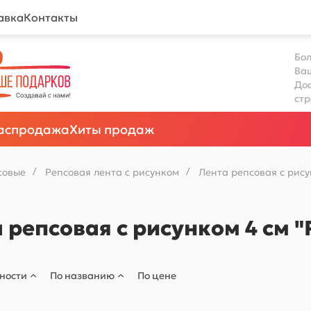
авка
Контакты
Бол
Ва
Дос
ст
аспродажа
Хиты продаж
совые
/
Репсовая лента с рисунком
/
Лента репсовая с рису
 репсовая с рисунком 4 см "
ности
По названию
По цене