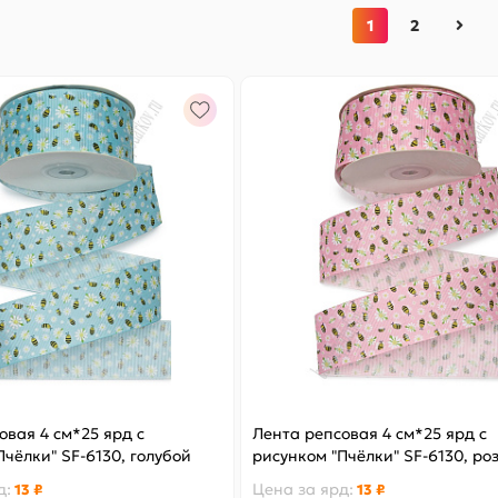
1
2
овая 4 см*25 ярд с
Лента репсовая 4 см*25 ярд с
Пчёлки" SF-6130, голубой
рисунком "Пчёлки" SF-6130, ро
д
:
Цена за
ярд
:
13 ₽
13 ₽