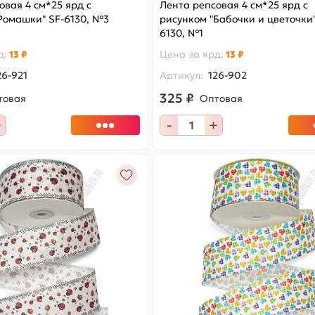
овая 4 см*25 ярд с
Лента репсовая 4 см*25 ярд с
Ромашки" SF-6130, №3
рисунком "Бабочки и цветочки"
6130, №1
д
:
Цена за
ярд
:
13 ₽
13 ₽
26-921
Артикул:
126-902
325 ₽
товая
Оптовая
+
-
+