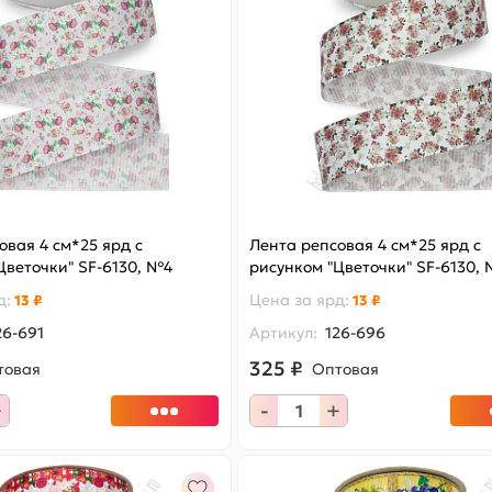
овая 4 см*25 ярд с
Лента репсовая 4 см*25 ярд с
Цветочки" SF-6130, №4
рисунком "Цветочки" SF-6130,
д
:
Цена за
ярд
:
13 ₽
13 ₽
26-691
Артикул:
126-696
325 ₽
товая
Оптовая
+
-
+