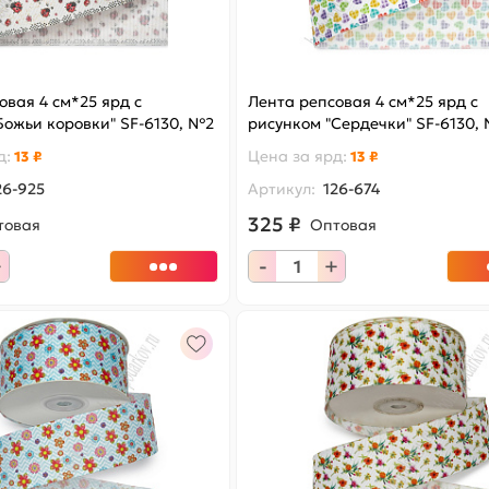
овая 4 см*25 ярд с
Лента репсовая 4 см*25 ярд с
Божьи коровки" SF-6130, №2
рисунком "Сердечки" SF-6130,
д
:
Цена за
ярд
:
13 ₽
13 ₽
26-925
Артикул:
126-674
325 ₽
товая
Оптовая
+
-
+