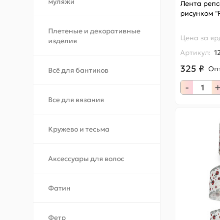
муляжи
Лента репс
рисунком "
Плетеные и декоративные
Цена за
яр
изделия
Артикул:
1
325 ₽
Оп
Всё для бантиков
-
Все для вязания
Кружево и тесьма
Аксессуары для волос
Фатин
Фетр