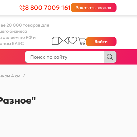
8 800 7009 161
Заказать звонок
ее 20 000 товаров для
шего бизнеса
тавляем по РФ и
Войти
ранам ЕАЭС
нком 4 см
/
Разное"