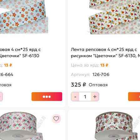
овая 4 см*25 ярд с
Лента репсовая 4 см*25 ярд с
Цветочки" SF-6130
рисунком "Цветочки" SF-6130, 
д
:
Цена за
ярд
:
13 ₽
13 ₽
26-664
Артикул:
126-706
325 ₽
товая
Оптовая
+
-
+