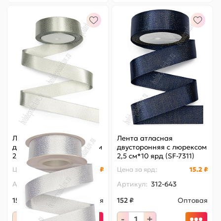
Лента атласная
Лента атласная
двусторонняя с люрексом
двусторонняя с люрексом
2,5 см*10 ярд (SF-7311)
2,5 см*10 ярд (SF-7311)
серебро №029/серебро
темно-синий №365/
Цена за
ярд
:
15.2 ₽
Цена за
ярд
:
15.2 ₽
золото
Артикул:
312-638
Артикул:
312-643
152 ₽
Оптовая
152 ₽
Оптовая
-
+
-
+