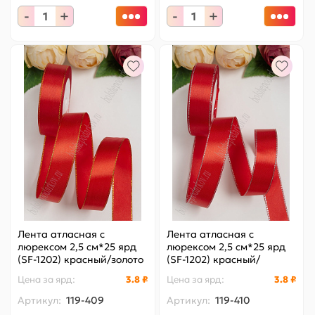
-
+
-
+
Лента атласная с
Лента атласная с
люрексом 2,5 см*25 ярд
люрексом 2,5 см*25 ярд
(SF-1202) красный/золото
(SF-1202) красный/
№026
серебро №026
Цена за
ярд
:
3.8 ₽
Цена за
ярд
:
3.8 ₽
Артикул:
119-409
Артикул:
119-410