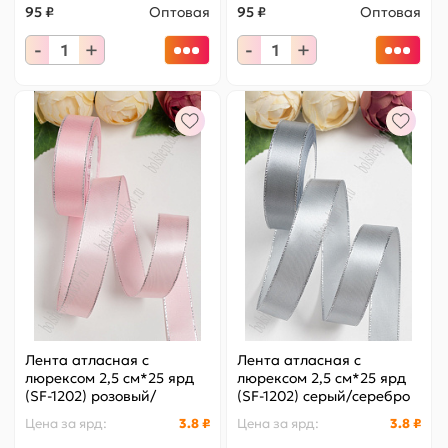
95 ₽
Оптовая
95 ₽
Оптовая
-
+
-
+
Лента атласная с
Лента атласная с
люрексом 2,5 см*25 ярд
люрексом 2,5 см*25 ярд
(SF-1202) розовый/
(SF-1202) серый/серебро
серебро №04
№059
Цена за
ярд
:
3.8 ₽
Цена за
ярд
:
3.8 ₽