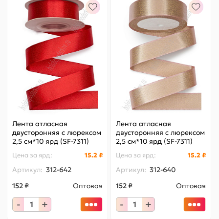
Лента атласная
Лента атласная
двусторонняя с люрексом
двусторонняя с люрексом
2,5 см*10 ярд (SF-7311)
2,5 см*10 ярд (SF-7311)
красный №250/золото
розовый №123/золото
Цена за
ярд
:
15.2 ₽
Цена за
ярд
:
15.2 ₽
Артикул:
312-642
Артикул:
312-640
152 ₽
Оптовая
152 ₽
Оптовая
-
+
-
+