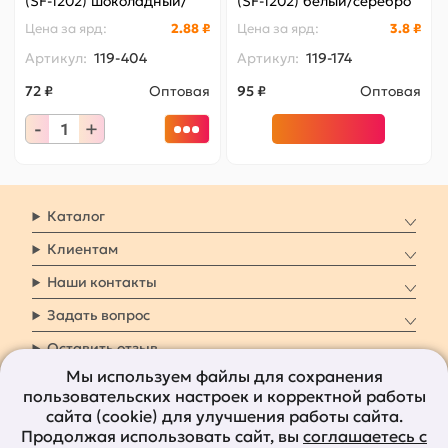
(SF-1202) шоколадный/
(SF-1202) белый/серебро
серебро №070
№01
Цена за
ярд
:
2.88 ₽
Цена за
ярд
:
3.8 ₽
Артикул:
119-404
Артикул:
119-174
72 ₽
Оптовая
95 ₽
Оптовая
-
+
Каталог
Клиентам
Наши контакты
Задать вопрос
Оставить отзыв
Мы используем файлы для сохранения
пользовательских настроек и корректной работы
8 800 7009 161
Заказать звонок
сайта (cookie) для улучшения работы сайта.
Продолжая использовать сайт, вы
соглашаетесь с
Наши социальные