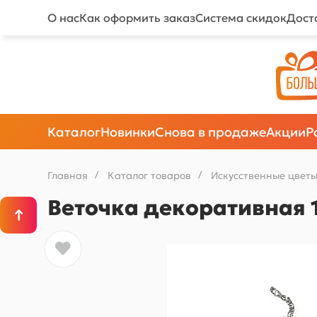
О нас
Как оформить заказ
Система скидок
Дост
Каталог
Новинки
Снова в продаже
Акции
Р
Главная
/
Каталог товаров
/
Искусственные цветы
Веточка декоративная 1