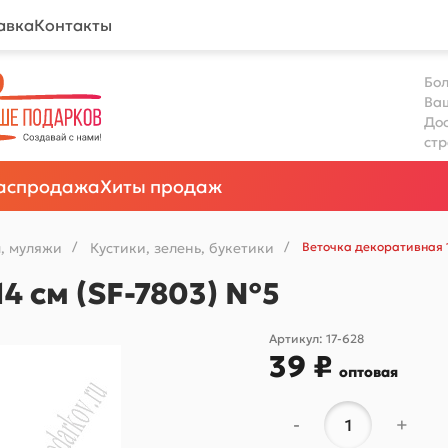
авка
Контакты
Бол
Ва
Дос
ст
аспродажа
Хиты продаж
, муляжи
/
Кустики, зелень, букетики
/
Веточка декоративная 1
4 см (SF-7803) №5
Артикул:
17-628
39 ₽
оптовая
-
+