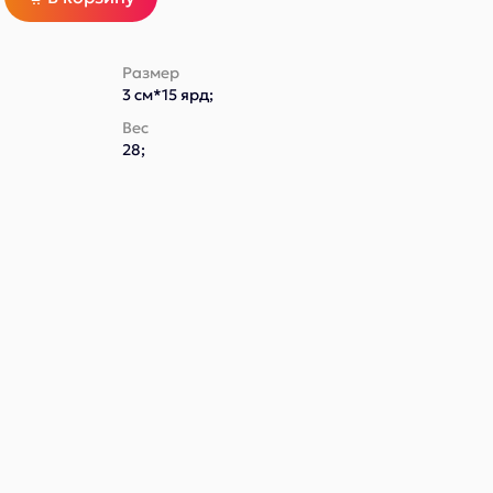
Размер
3 см*15 ярд;
Вес
28;