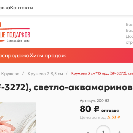
авка
Контакты
Бол
Ва
Дос
ст
аспродажа
Хиты продаж
Кружево
/
Кружево 2-3,5 см
/
Кружево 3 см*15 ярд (SF-3272),
SF-3272), светло-аквамарин
Артикул:
200-52
80 ₽
оптовая
Цена за
ярд
:
5.33 ₽
-
+