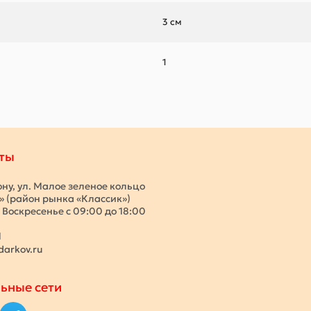
3 см
1
ты
ону, ул. Малое зеленое кольцо
с» (район рынка «Классик»)
 Воскресенье с 09:00 до 18:00
1
darkov.ru
ьные сети