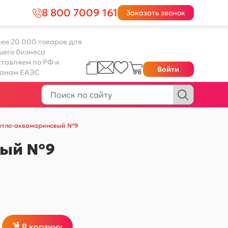
8 800 7009 161
Заказать звонок
ее 20 000 товаров для
шего бизнеса
тавляем по РФ и
Войти
ранам ЕАЭС
 светло-аквамариновый №9
овый №9
В корзину