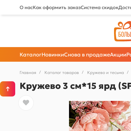
О нас
Как оформить заказ
Система скидок
Дост
Каталог
Новинки
Снова в продаже
Акции
Р
Главная
/
Каталог товаров
/
Кружево и тесьма
/
Кружево 3 см*15 ярд (