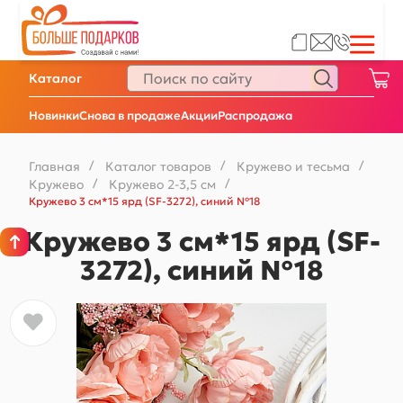
Каталог
Новинки
Снова в продаже
Акции
Распродажа
Главная
/
Каталог товаров
/
Кружево и тесьма
/
Кружево
/
Кружево 2-3,5 см
/
Кружево 3 см*15 ярд (SF-3272), синий №18
Кружево 3 см*15 ярд (SF-
3272), синий №18