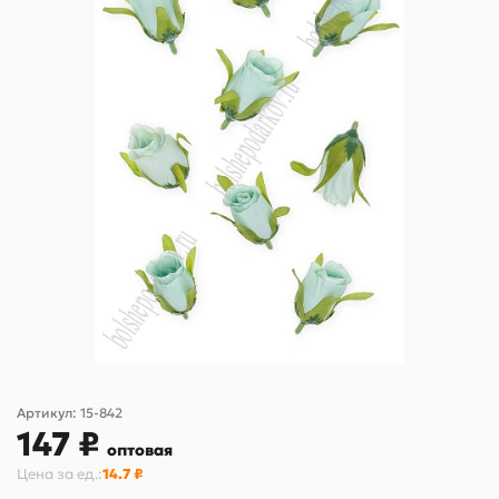
Артикул:
15-842
147 ₽
оптовая
Цена за
ед.
:
14.7 ₽