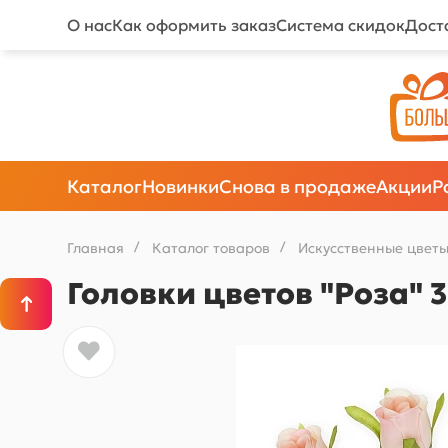
О нас
Как оформить заказ
Система скидок
Дост
Каталог
Новинки
Снова в продаже
Акции
Р
Главная
/
Каталог товаров
/
Искусственные цветы
Головки цветов "Роза" 