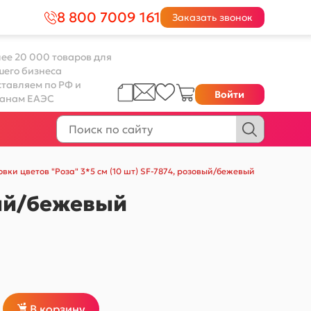
8 800 7009 161
Заказать звонок
ее 20 000 товаров для
шего бизнеса
тавляем по РФ и
Войти
ранам ЕАЭС
овки цветов "Роза" 3*5 см (10 шт) SF-7874, розовый/бежевый
овый/бежевый
В корзину