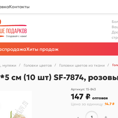
авка
Контакты
Бол
Ва
Дос
ст
аспродажа
Хиты продаж
, муляжи
/
Головки цветов
/
Головки цветов из ткани
/
Гол
3*5 см (10 шт) SF-7874, роз
Артикул:
15-843
147 ₽
оптовая
Цена за
единицу
:
14.7 ₽
-
+