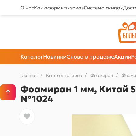
О нас
Как оформить заказ
Система скидок
Дост
Каталог
Новинки
Снова в продаже
Акции
Р
Главная
/
Каталог товаров
/
Фоамиран
/
Фоами
Фоамиран 1 мм, Китай 5
№1024