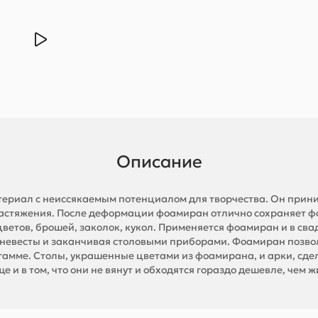
Описание
ериал с неиссякаемым потенциалом для творчества. Он прин
 растяжения. После деформации фоамиран отлично сохраняет ф
цветов, брошей, заколок, кукол. Применяется фоамиран и в с
а невесты и заканчивая столовыми приборами. Фоамиран позво
 гамме. Столы, украшенные цветами из фоамирана, и арки, сдел
 и в том, что они не вянут и обходятся гораздо дешевле, чем 