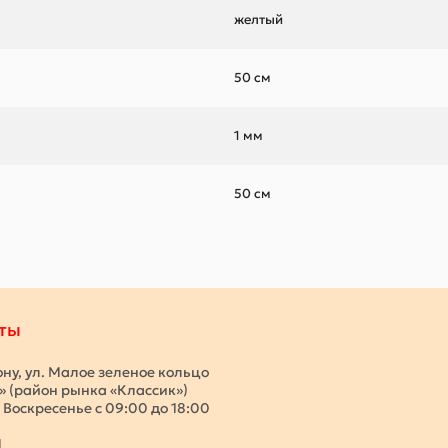
желтый
50 см
1 мм
50 см
ты
ону, ул. Малое зеленое кольцо
с» (район рынка «Классик»)
 Воскресенье с 09:00 до 18:00
1