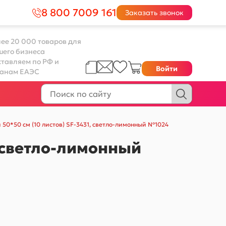
8 800 7009 161
Заказать звонок
ее 20 000 товаров для
шего бизнеса
тавляем по РФ и
Войти
ранам ЕАЭС
 50*50 см (10 листов) SF-3431, светло-лимонный №1024
, светло-лимонный