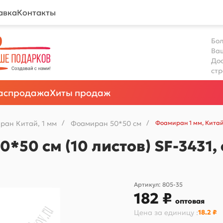
авка
Контакты
Бол
Ва
Дос
ст
аспродажа
Хиты продаж
ран Китай, 1 мм
/
Фоамиран 50*50 см
/
Фоамиран 1 мм, Китай
0*50 см (10 листов) SF-3431
Артикул:
805-35
182 ₽
оптовая
Цена за
единицу
:
18.2 ₽